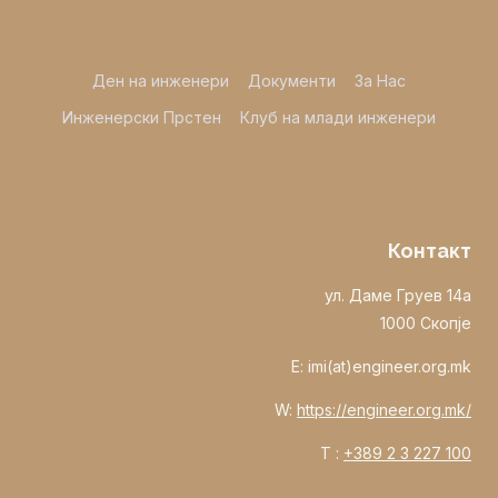
Ден на инженери
Документи
За Нас
Инженерски Прстен
Клуб на млади инженери
Контакт
ул. Даме Груев 14а
1000 Скопје
E: imi(at)engineer.org.mk
W:
https://engineer.org.mk/
T :
+389 2 3 227 100