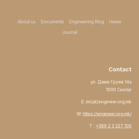
About us
Documents
Engineering Ring
Home
Journal
Contact
ул. Даме Груев 14а
1000 Скопје
E: imi(at)engineer.org.mk
W:
https://engineer.org.mk/
T :
+389 2 3 227 100