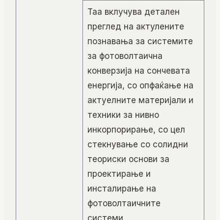
Таа вклучува детален
преглед на актулените
познавања за системите
за фотоволтаична
конверзија на сончевата
енергија, со опфаќање на
актуелните материјали и
техники за нивно
инкорпорирање, со цел
стекнување со солидни
теориски основи за
проектирање и
инсталирање на
фотоволтаичните
системи.