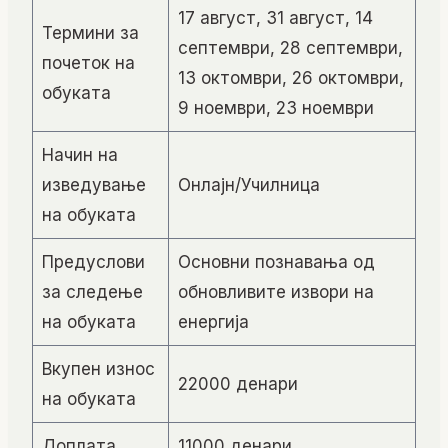
17 август, 31 август, 14
Термини за
септември, 28 септември,
почеток на
13 октомври, 26 октомври,
обуката
9 ноември, 23 ноември
Начин на
изведување
Онлајн/Училница
на обуката
Предуслови
Основни познавања од
за следење
обновливите извори на
на обуката
енергија
Вкупен износ
22000 денари
на обуката
Доплата
11000 денари