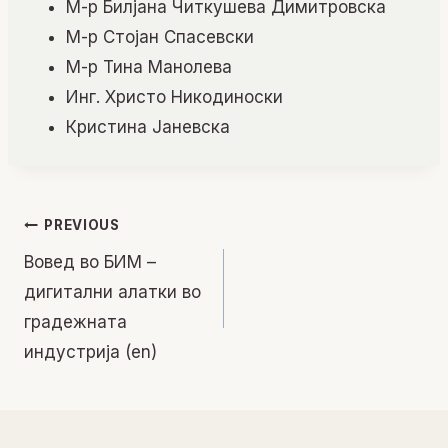
М-р Билјана Читкушева Димитровска
М-р Стојан Спасевски
М-р Тина Манолева
Инг. Христо Никодиноски
Кристина Јаневска
Post
PREVIOUS
Вовед во БИМ –
navigation
дигитални алатки во
градежната
индустрија (en)