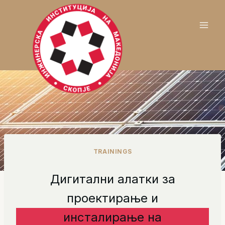
Skip
to
content
TRAININGS
Дигитални алатки за
проектирање и
инсталирање на