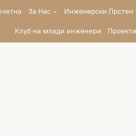
очетна
За Нас
Инженерски Прстен
Клуб на млади инженери
Проект