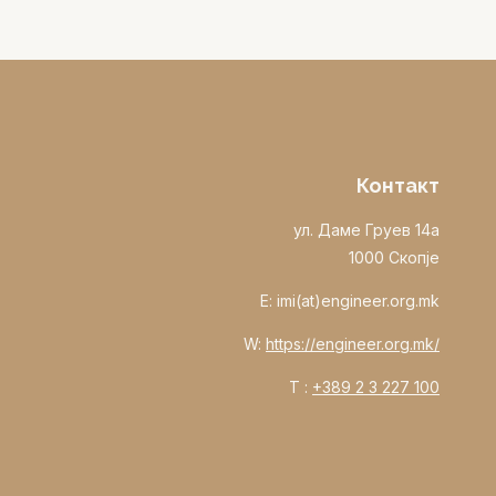
Контакт
ул. Даме Груев 14а
1000 Скопје
E: imi(at)engineer.org.mk
W:
https://engineer.org.mk/
T :
+389 2 3 227 100