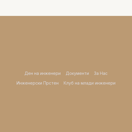
Ден на инженери
Документи
За Нас
Инженерски Прстен
Клуб на млади инженери