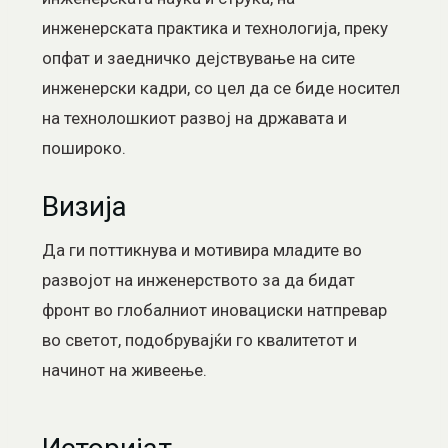
инженерската практика и технологија, преку
опфат и заедничко дејствување на сите
инженерски кадри, со цел да се биде носител
на технолошкиот развој на државата и
пошироко.
Визија
Да ги поттикнува и мотивира младите во
развојот на инженерството за да бидат
фронт во глобалниот иновациски натпревар
во светот, подобрувајќи го квалитетот и
начинот на живеење.