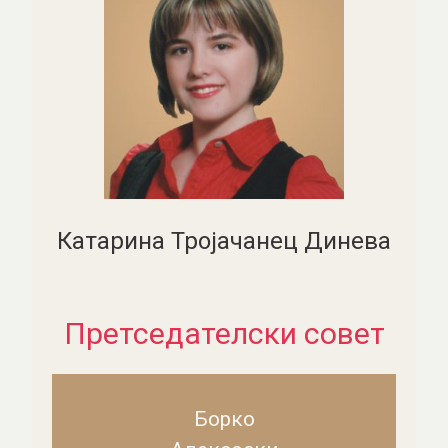
Катарина Тројачанец Динева
Претседателски совет
Борко