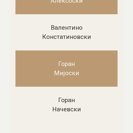
Алексоски
Валентино
Констатиновски
Горан
Мијоски
Горан
Начевски