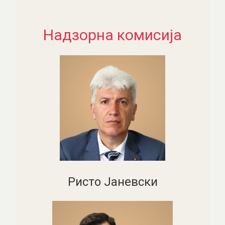
Надзорна комисија
Ристо Јаневски