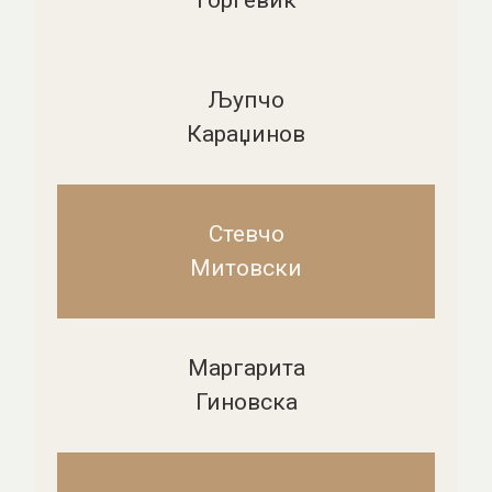
Ѓорѓевиќ
Љупчо
Караџинов
Стевчо
Митовски
Маргарита
Гиновска