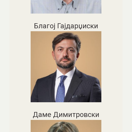
Благој Гајдарџиски
Даме Димитровски