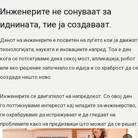
Инженерите не сонуваат за
иднината, тие ја создаваат.
Денот на инженерите е посветен на луѓето кои ја движат
технологијата, науката и иновациите напред. Тоа е ден
кога се потсетуваме дека секој мост, апликација, робот
или еко-решение започнало со идеја и со храброст да се
создаде нешто ново.
Инженерите се двигателот на напредокот. Со овој ден
го поттикнуваме интересот кај младите за инженерство,
ги охрабруваме да истражуваат и да гледаат на
проблемите како на предизвици што можат да се решат.