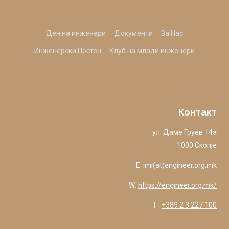
Ден на инженери
Документи
За Нас
Инженерски Прстен
Клуб на млади инженери
Контакт
ул. Даме Груев 14а
1000 Скопје
E: imi(at)engineer.org.mk
W:
https://engineer.org.mk/
T :
+389 2 3 227 100