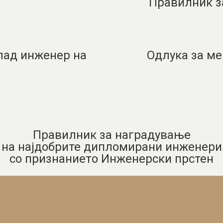
Правилник з
лад инженер на
Одлука за м
Правилник за наградување
на најдобрите дипломирани инженери
со признанието Инженерски прстен