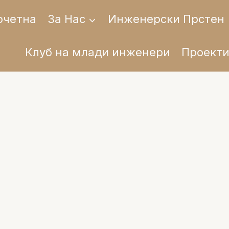
очетна
За Нас
Инженерски Прстен
Клуб на млади инженери
Проект