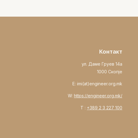
Контакт
ул. Даме Груев 14а
1000 Скопје
E: imi(at)engineer.org.mk
W:
https://engineer.org.mk/
T :
+389 2 3 227 100