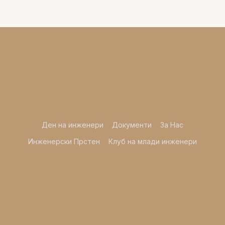
Ден на инженери
Документи
За Нас
Инженерски Прстен
Клуб на млади инженери