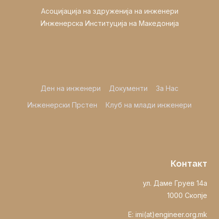
Асоцијација на здруженија на инженери
Инженерска Институција на Македонија
Ден на инженери
Документи
За Нас
Инженерски Прстен
Клуб на млади инженери
Контакт
ул. Даме Груев 14а
1000 Скопје
E: imi(at)engineer.org.mk