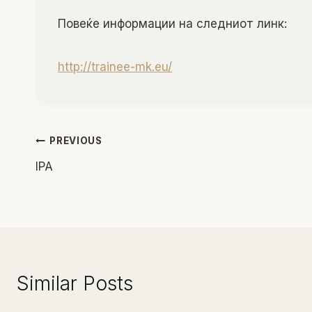
Повеќе информации на следниот линк:
http://trainee-mk.eu/
Навигација
PREVIOUS
IPA
на
напис
Similar Posts