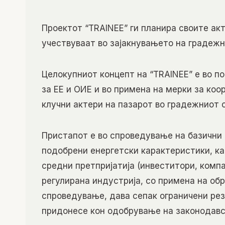
Проектот “TRAINEE” ги планира своите ак
учествуваат во зајакнувањето на градежн
Целокупниот концепт на “TRAINEE” е во 
за ЕЕ и ОИЕ и во примена на мерки за ко
клучни актери на пазарот во градежниот 
Пристапот е во спроведување на базични 
подобрени енергетски карактеристики, ка
средни претпријатија (инвеститори, комп
регулирана индустрија, со примена на обр
спроведување, дава сепак ограничени рез
придонесе кон одобрување на законодавс