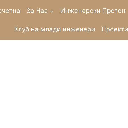
очетна
За Нас
Инженерски Прстен
Клуб на млади инженери
Проект