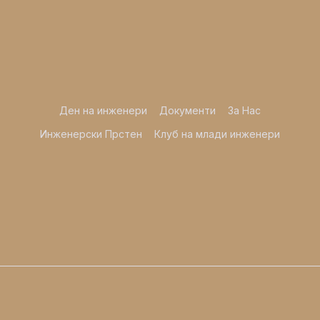
Ден на инженери
Документи
За Нас
Инженерски Прстен
Клуб на млади инженери