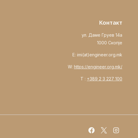
Контакт
ул. Даме Груев 14а
1000 Скопје
E: imi(at)engineer.org.mk
W:
https://engineer.org.mk/
T :
+389 2 3 227 100