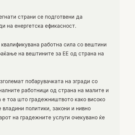
егнати страни се подготвени да
ди на енергетска ефикасност.
 квалификувана работна сила со вештини
фаќање на вештините за ЕЕ од страна на
 зголемат побарувачката на згради со
налните работници од страна на малите и
а е тоа што градежништвото како високо
е владини политики, закони и нивно
арот на градежните услуги очекувано ќе