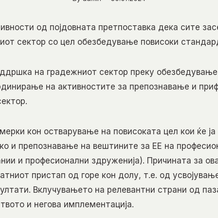
тивности од појдовната претпоставка дека сите зас
иот сектор со цел обезбедување повисоки стандар
поддршка на градежниот сектор преку обезбедување
ординирање на активностите за препознавање и при
сектор.
мерки кон остварување на повисоката цел кои ќе ја
ко и препознавање на вештините за ЕЕ на професио
ании и професионални здруженија). Причината за ов
атниот пристап од горе кон долу, т.е. од усвојувањ
ултати. Вклучувањето на релевантни страни од паз
твото и негова имплементација.