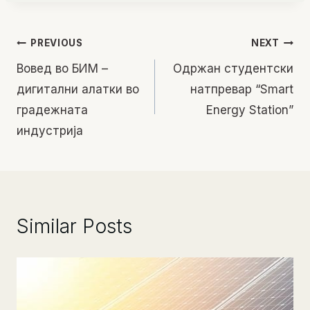
Навигација
PREVIOUS
NEXT
Вовед во БИМ –
Oдржан студентски
на
дигитални алатки во
натпревар “Smart
напис
градежната
Energy Station”
индустрија
Similar Posts