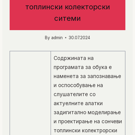
топлински колекторски
ситеми
By
admin
30.07.2024
Содржината на
програмата за обука е
наменета за запознавање
и оспособување на
слушателите со
актуелните алатки
задигитално моделирање
и проектирање на сончеви
топлински колектрорски