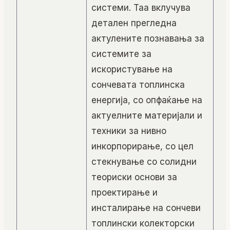
системи. Таа вклучува
детален прегледна
актулените познавања за
системите за
искористување на
сончевата топлинска
енергија, со опфаќање на
актуелните материјали и
техники за нивно
инкорпорирање, со цел
стекнување со солидни
теориски основи за
проектирање и
инсталирање на сончеви
топлински колекторски