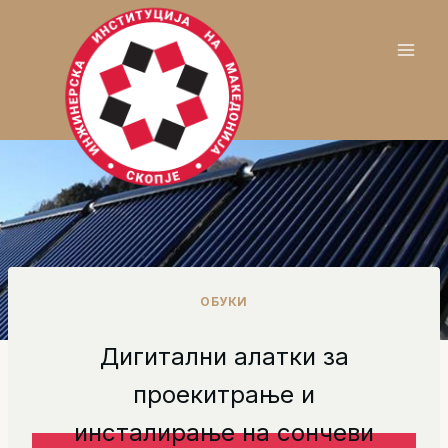
Skip
to
content
ОБУКИ
Дигитални алатки за
проекитрање и
инсталирање на сончеви